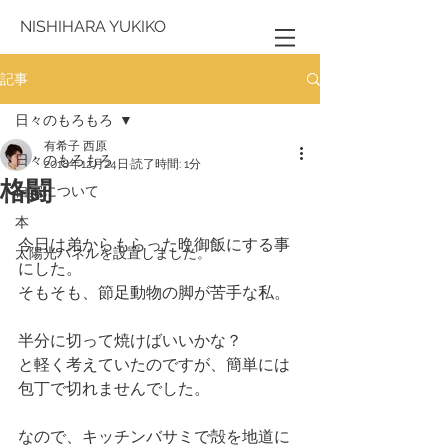
NISHIHARA YUKIKO
記事
日々のもろもろ
有希子 西原
日々のもろもろ
2018年12月24日
読了時間: 1分
格闘
自宅について
本
今日は弟からもらった晩御飯にする事
太陽光パネルを設置しました。
にした。
そもそも、節足動物の脚が苦手な私。
半分に切って焼けばいいかな？
と軽く考えていたのですが、簡単には
包丁で切れませんでした。
なので、キッチンバサミで殻を地道に