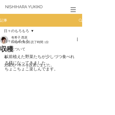
NISHIHARA YUKIKO
記事
日々のもろもろ
有希子 西原
日々のもろもろ
2019年7月9日
読了時間: 1分
収穫
自宅について
以前植えた野菜たちが少しづつ食べれ
本
る様になってきました。
太陽光パネルを設置しました。
ちょこちょこ楽しんでます。