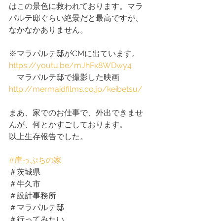
はこの景色に救われております。マラ
パルテ邸ぐらい絶景だと最高ですが、
なかなかありません。
※マラパルテ邸がCMに出ています。
https://youtu.be/mJhFx8WDwy4
　マラパルテ邸で撮影した映画　　
http://mermaidfilms.co.jp/keibetsu/
まあ、家でのお仕事で、外出できませ
んが、何とかすごしております。
以上生存報告でした。
#崖っぷちの家
＃茨城県
＃牛久市
＃設計事務所
＃マラパルテ邸
＃行ってみたい