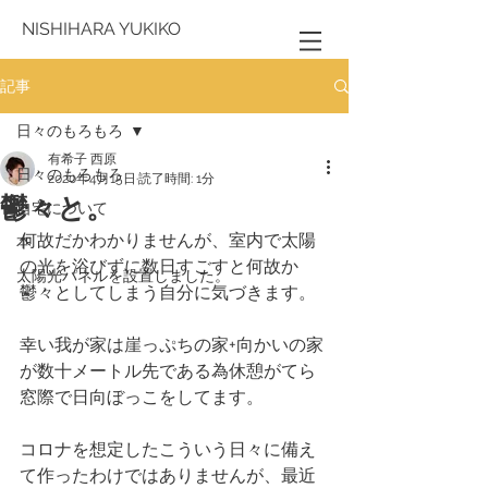
NISHIHARA YUKIKO
記事
日々のもろもろ
有希子 西原
日々のもろもろ
2020年4月15日
読了時間: 1分
鬱々と。
自宅について
何故だかわかりませんが、室内で太陽
本
の光を浴びずに数日すごすと何故か
太陽光パネルを設置しました。
鬱々としてしまう自分に気づきます。
幸い我が家は崖っぷちの家+向かいの家
が数十メートル先である為休憩がてら
窓際で日向ぼっこをしてます。
コロナを想定したこういう日々に備え
て作ったわけではありませんが、最近