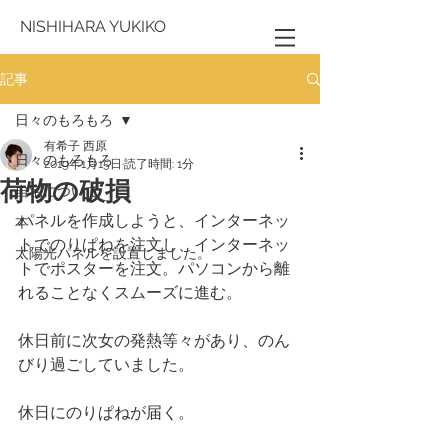
NISHIHARA YUKIKO
記事
日々のもろもろ
有希子 西原
日々のもろもろ
2019年1月15日
読了時間: 1分
荷物の破損
自宅について
パネルを作成しようと、インターネッ
本
トでのりぱねを注文し、インターネッ
太陽光パネルを設置しました。
トでポスターを注文。パソコンから離
れることなくスムーズに進む。
休日前に次女の発熱等々があり、のん
びり過ごしていました。
休日にのりぱねが届く。