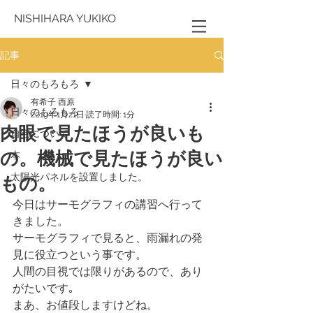
NISHIHARA YUKIKO
記事
日々のもろもろ
有希子 西原
日々のもろもろ
2019年1月21日
読了時間: 1分
肉眼で見たほうが良いも
自宅について
の。機械で見たほうが良い
本
太陽光パネルを設置しました。
もの。
今日はサーモグラフィの講習へ行って
きました。
サーモグラフィで見ると、雨漏れの発
見に役立つという事です。
人間の目視では限りがあるので、あり
がたいです｡
まあ、お値段しますけどね。