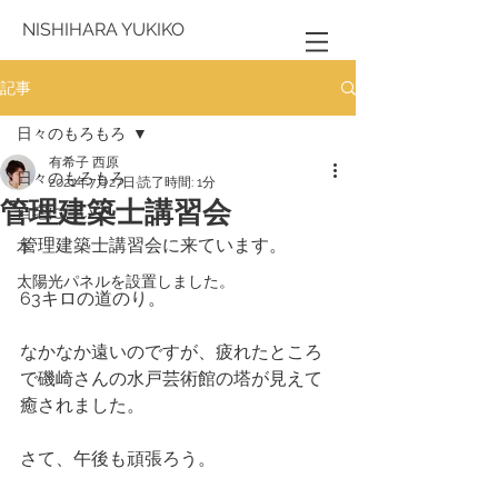
NISHIHARA YUKIKO
記事
日々のもろもろ
有希子 西原
日々のもろもろ
2021年7月27日
読了時間: 1分
管理建築士講習会
自宅について
管理建築士講習会に来ています。
本
太陽光パネルを設置しました。
63キロの道のり。
なかなか遠いのですが、疲れたところ
で磯崎さんの水戸芸術館の塔が見えて
癒されました。
さて、午後も頑張ろう。