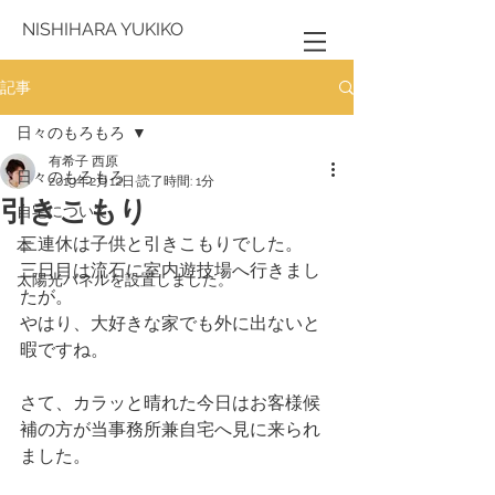
NISHIHARA YUKIKO
記事
日々のもろもろ
有希子 西原
日々のもろもろ
2019年2月12日
読了時間: 1分
引きこもり
自宅について
三連休は子供と引きこもりでした。
本
三日目は流石に室内遊技場へ行きまし
太陽光パネルを設置しました。
たが。
やはり、大好きな家でも外に出ないと
暇ですね。
さて、カラッと晴れた今日はお客様候
補の方が当事務所兼自宅へ見に来られ
ました。