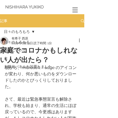
NISHIHARA YUKIKO
記事
日々のもろもろ
有希子 西原
日々のもろもろ
2020年6月19日
読了時間: 1分
家庭でコロナかもしれな
自宅について
い人が出たら？
本
太陽光パネルを設置しました。
朝から、microsoft　edge のアイコン
が変わり、何か悪いものをダウンロー
ドしたのかとびっくりしておりまし
た。
さて、最近は緊急事態宣言も解除さ
れ、学校も始まり、通常の生活にほぼ
戻っているので、今更感はあります