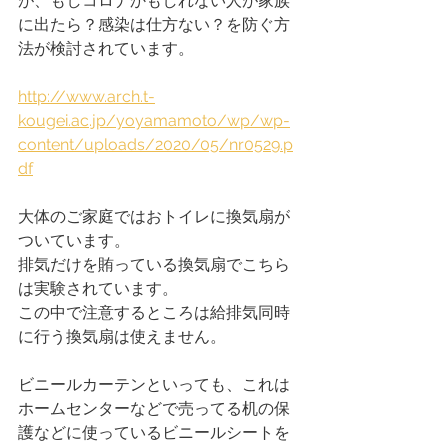
が、もしコロナかもしれない人が家族
に出たら？感染は仕方ない？を防ぐ方
法が検討されています。
http://www.arch.t-
kougei.ac.jp/yoyamamoto/wp/wp-
content/uploads/2020/05/nr0529.p
df
大体のご家庭ではおトイレに換気扇が
ついています。
排気だけを賄っている換気扇でこちら
は実験されています。
この中で注意するところは給排気同時
に行う換気扇は使えません。
ビニールカーテンといっても、これは
ホームセンターなどで売ってる机の保
護などに使っているビニールシートを