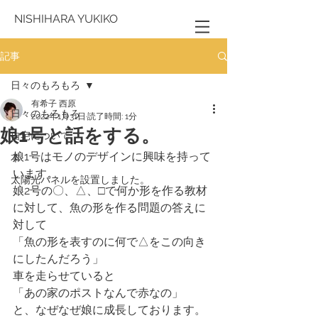
NISHIHARA YUKIKO
記事
日々のもろもろ
有希子 西原
日々のもろもろ
2022年1月31日
読了時間: 1分
娘1号と話をする。
自宅について
娘1号はモノのデザインに興味を持って
本
います。
太陽光パネルを設置しました。
娘2号の〇、△、□で何か形を作る教材
に対して、魚の形を作る問題の答えに
対して
「魚の形を表すのに何で△をこの向き
にしたんだろう」
車を走らせていると
「あの家のポストなんで赤なの」
と、なぜなぜ娘に成長しております。