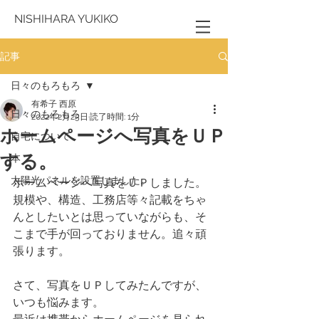
NISHIHARA YUKIKO
記事
日々のもろもろ
有希子 西原
日々のもろもろ
2022年2月25日
読了時間: 1分
ホームページへ写真をＵＰ
自宅について
する。
本
太陽光パネルを設置しました。
ホームページへ写真をＵＰしました。
規模や、構造、工務店等々記載をちゃ
んとしたいとは思っていながらも、そ
こまで手が回っておりません。追々頑
張ります。
さて、写真をＵＰしてみたんですが、
いつも悩みます。