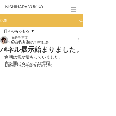
NISHIHARA YUKIKO
記事
日々のもろもろ
有希子 西原
日々のもろもろ
2019年2月1日
読了時間: 1分
パネル展示始まりました。
自宅について
今朝は雪が積もっていました。
本
窓を開けるとそこは雪国。
太陽光パネルを設置しました。