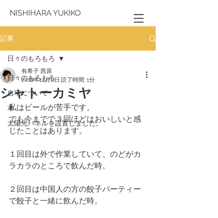
NISHIHARA YUKIKO
記事
日々のもろもろ
有希子 西原
日々のもろもろ
2018年12月6日
読了時間: 1分
シャトーカミヤ
自宅について
私はビールが苦手です。
本
でも今までで３回ほどはおいしいと感
太陽光パネルを設置しました。
じたことはあります。
１回目は外で作業していて、のどがカ
ラカラのところで飲んだ時。
２回目は中国人の方の餃子パーティー
で餃子と一緒に飲んだ時。