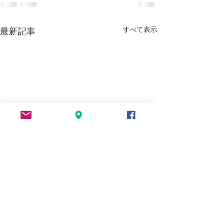
すべて表示
最新記事
モヤモヤ解決
YouTubeで楽待