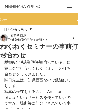
NISHIHARA YUKIKO
記事
日々のもろもろ
有希子 西原
日々のもろもろ
2020年1月17日
読了時間: 1分
わくわくセミナーの事前打
自宅について
ち合わせ
本
太陽光パネルを設置しました。
本日は、私が企画を担当している、建
築士会で行うわくわくセミナーの打ち
合わせをしてきました。
関口先生は、知識豊富なので勉強にな
ります。
写真の保存をするのに、Amazon 
photo というサービスを使っていたの
ですが、場所毎に仕分けされている事