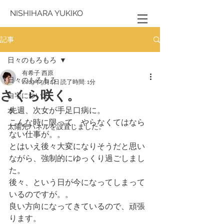
NISHIHARA YUKIKO
記事
日々のもろもろ
有希子 西原
日々のもろもろ
2019年9月4日
読了時間: 1分
さくら咲く。
自宅について
先週、次女が手足口病に。
本
こんな時に限って、やらなくてはなら
太陽光パネルを設置しました。
ない仕事が。。
とはいえ後々大変になりそうだと思い
ながら、強制的にゆっくり過ごしまし
た。
後々、という日が今になってしまって
いるのですが。。
良い方向になってきているので、頑張
ります。