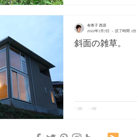
有希子 西原
2022年7月7日
読了時間: 1分
斜面の雑草。